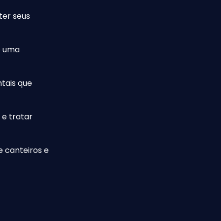
ter seus
o uma
tais que
 e tratar
 canteiros e