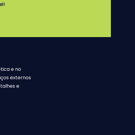
l!
tica e no
ços externos
talhes e