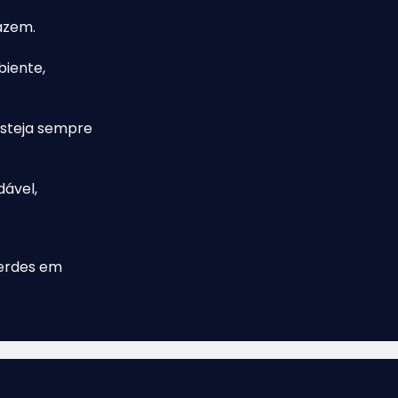
azem.
biente,
esteja sempre
ável,
erdes em