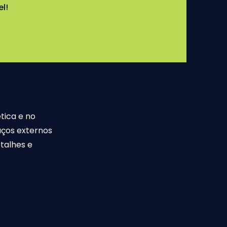
l!
tica e no
ços externos
talhes e