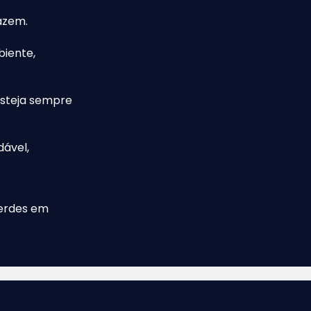
azem.
biente,
esteja sempre
ável,
erdes em