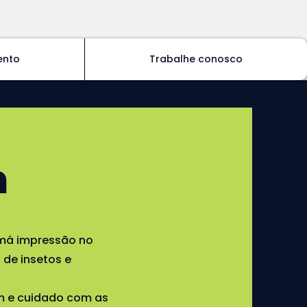
ento
Trabalhe conosco
m
má impressão no
 de insetos e
m e cuidado com as