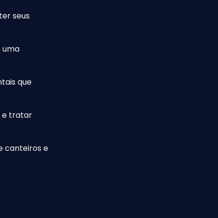
ter seus
o uma
tais que
 e tratar
 canteiros e