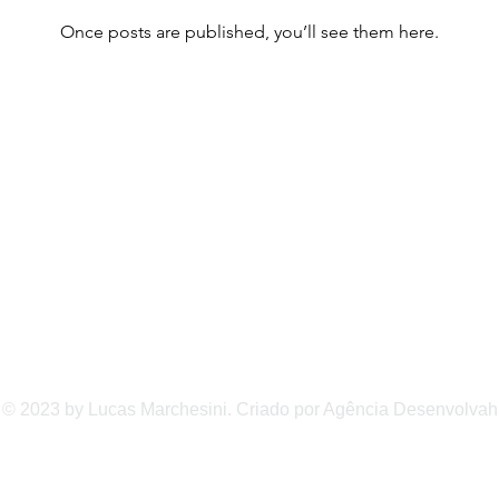
Once posts are published, you’ll see them here.
Rua Zuma de Sá Fernandes,
144/154 - Sala 06 -
es
Presidente Altino - Osasco - SP
© 2023 by Lucas Marchesini. Criado por Agência Desenvolvah